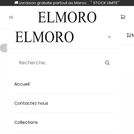
🚚 Livraison gratuite partout au Maroc .. '' STOCK LIMITE''
1
/
2
Accueil
Contactez nous
Collections